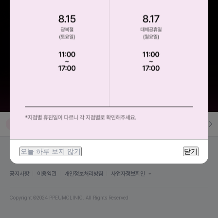
10
피코토닝 1회 체험가 (팩 미포함)
1
[손예진 리프팅] 울트라인 100샷
2
[손예진 리프팅] 아이 울트라인 100샷
5
|
9
3
리팟레이저 5mm
4
풀페이스 셀르디엠 1회 (7cc)
전체랭킹
실시간 검색
5
[HOT] 슬림바디주사 1회
오늘 하루 보지 않기
닫기
6
쥬베룩 볼륨 1cc 1회 체험가
공지사항
이용약관
개인정보처리방침
사업자정보확인
7
고압산소케어(아이벡스) 60분 1회 체험가
Copyright ©2024 PPEUMCLINIC. All Rights Reserved