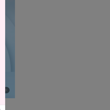
4
|
9