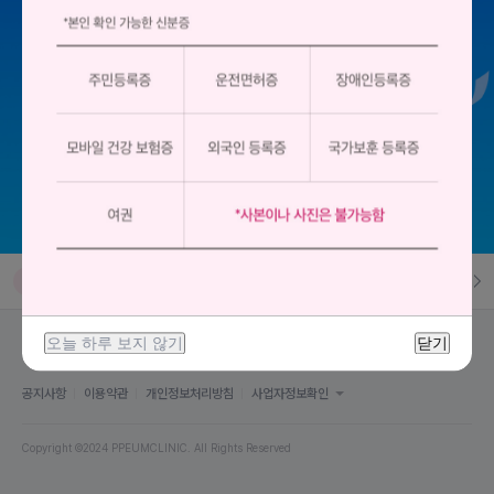
10
피코토닝 1회 체험가 (팩 미포함)
1
[손예진 리프팅] 울트라인 100샷
6
|
9
2
[손예진 리프팅] 아이 울트라인 100샷
3
리팟레이저 5mm
전체랭킹
실시간 검색
4
풀페이스 셀르디엠 1회 (7cc)
오늘 하루 보지 않기
닫기
5
[HOT] 슬림바디주사 1회
공지사항
이용약관
개인정보처리방침
사업자정보확인
6
쥬베룩 볼륨 1cc 1회 체험가
Copyright ©2024 PPEUMCLINIC. All Rights Reserved